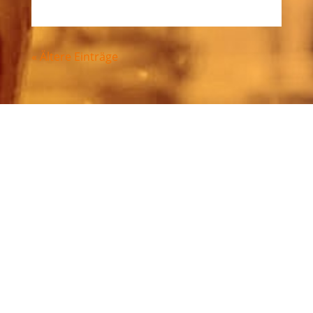
« Ältere Einträge
VERSTÄRKUNG FÜR DIE
KOMMENDE SAISON
Für die Saison 2026 werden für die
Herrenmannschaften (Verbands- und
Landesliga Mitte) und das Damenteam
(Oberliga) weitere Verstärkung gesucht. Du
suchst eine neue Herausforderung und fühlst