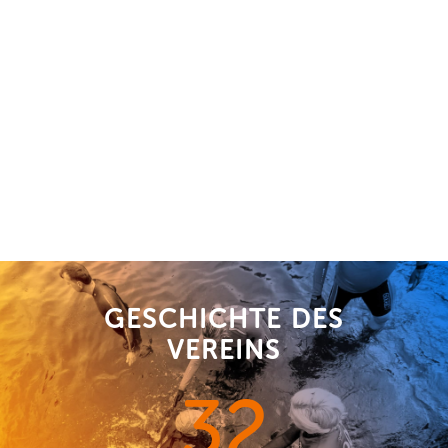
dich der Aufgabe gewachsen? Dann
kontaktiere uns gerne und schau beim
Training vorbei. Wir freuen uns auf dich.
GET IN TOUCH
GESCHICHTE DES
VEREINS
32