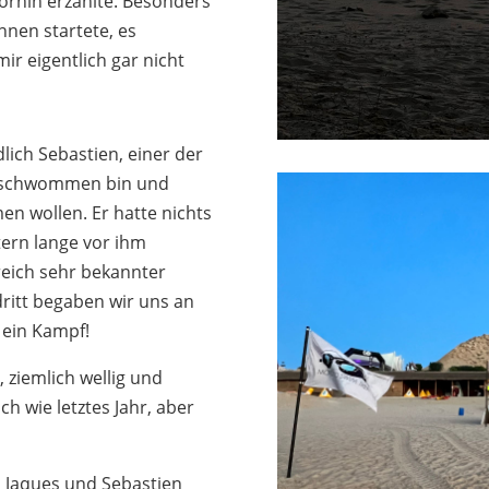
orhin erzählte. Besonders
ennen startete, es
r eigentlich gar nicht
lich Sebastien, einer der
geschwommen bin und
n wollen. Er hatte nichts
tern lange vor ihm
reich sehr bekannter
ritt begaben wir uns an
 ein Kampf!
, ziemlich wellig und
h wie letztes Jahr, aber
n Jaques und Sebastien