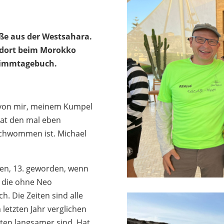
üße aus der Westsahara.
 dort beim Morokko
hwimmtagebuch.
e von mir, meinem Kumpel
 hat den mal eben
schwommen ist. Michael
auen, 13. geworden, wenn
, die ohne Neo
. Die Zeiten sind alle
 letzten Jahr verglichen
uten langsamer sind. Hat